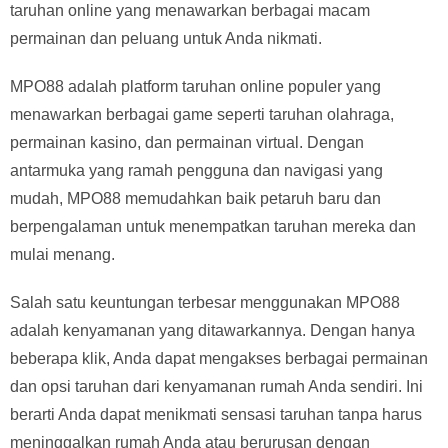
taruhan online yang menawarkan berbagai macam
permainan dan peluang untuk Anda nikmati.
MPO88 adalah platform taruhan online populer yang
menawarkan berbagai game seperti taruhan olahraga,
permainan kasino, dan permainan virtual. Dengan
antarmuka yang ramah pengguna dan navigasi yang
mudah, MPO88 memudahkan baik petaruh baru dan
berpengalaman untuk menempatkan taruhan mereka dan
mulai menang.
Salah satu keuntungan terbesar menggunakan MPO88
adalah kenyamanan yang ditawarkannya. Dengan hanya
beberapa klik, Anda dapat mengakses berbagai permainan
dan opsi taruhan dari kenyamanan rumah Anda sendiri. Ini
berarti Anda dapat menikmati sensasi taruhan tanpa harus
meninggalkan rumah Anda atau berurusan dengan