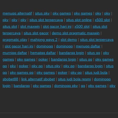
menuqq alternatif
|
situs pkv
|
pkv games
|
pkv games
|
pkv
|
pkv
|
pkv
|
pkv
|
pkv
|
situs slot terpercaya
|
situs slot online
|
x500 slot
|
situs slot
|
slot maxwin
|
slot gacor hari ini
|
x500 slot
|
situs slot
terpercaya
|
situs slot gacor
|
demo slot pragmatic maxwin
|
pragmatic play
|
mahjong ways 2
|
slot demo
|
situs slot terpercaya
|
slot gacor hari ini
|
dominoqq
|
dominoqq
|
menuqq daftar
|
murniqq daftar
|
hematqq daftar
|
bandarqq login
|
situs qq
|
pkv
games
|
pkv games
|
poker
|
bandarqq login
|
situs qq
|
pkv games
qq
|
pkv
|
poker
|
pkv qq
|
situs pkv
|
pkv qq
|
bandarqq login
|
situs
qq
|
pkv games qq
|
pkv games
|
poker
|
pkv qq
|
situs judi bola
|
sbobet88
|
link alternatif sbobet
|
situs judi bola resmi
|
dominoqq
login
|
bandarqq
|
pkv games
|
dominoqq pkv
|
qq
|
pkv games
|
pkv