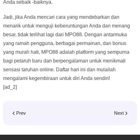
Anda sebaik -baiknya.
Jadi, jika Anda mencari cara yang mendebarkan dan
menarik untuk menguji keberuntungan Anda dan menang
besar, tidak terlihat lagi dari MPO88. Dengan antarmuka
yang ramah pengguna, berbagai permainan, dan bonus
yang murah hati, MPO88 adalah platform yang sempurna
bagi petaruh baru dan berpengalaman untuk menikmati
sensasi taruhan online. Daftar hari ini dan mulailah
mengalami kegembiraan untuk diri Anda sendiri!
[ad_2]
Prev
Next