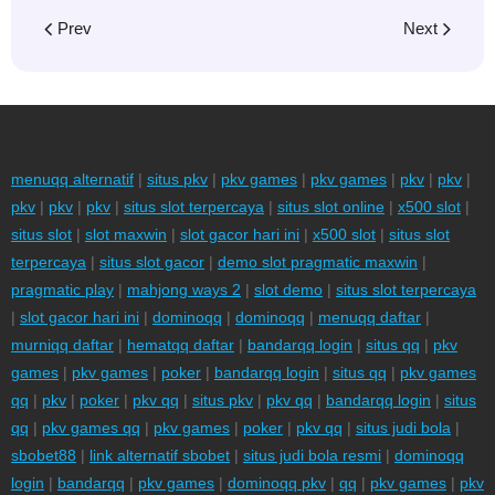
Prev
Next
menuqq alternatif
|
situs pkv
|
pkv games
|
pkv games
|
pkv
|
pkv
|
pkv
|
pkv
|
pkv
|
situs slot terpercaya
|
situs slot online
|
x500 slot
|
situs slot
|
slot maxwin
|
slot gacor hari ini
|
x500 slot
|
situs slot
terpercaya
|
situs slot gacor
|
demo slot pragmatic maxwin
|
pragmatic play
|
mahjong ways 2
|
slot demo
|
situs slot terpercaya
|
slot gacor hari ini
|
dominoqq
|
dominoqq
|
menuqq daftar
|
murniqq daftar
|
hematqq daftar
|
bandarqq login
|
situs qq
|
pkv
games
|
pkv games
|
poker
|
bandarqq login
|
situs qq
|
pkv games
qq
|
pkv
|
poker
|
pkv qq
|
situs pkv
|
pkv qq
|
bandarqq login
|
situs
qq
|
pkv games qq
|
pkv games
|
poker
|
pkv qq
|
situs judi bola
|
sbobet88
|
link alternatif sbobet
|
situs judi bola resmi
|
dominoqq
login
|
bandarqq
|
pkv games
|
dominoqq pkv
|
qq
|
pkv games
|
pkv