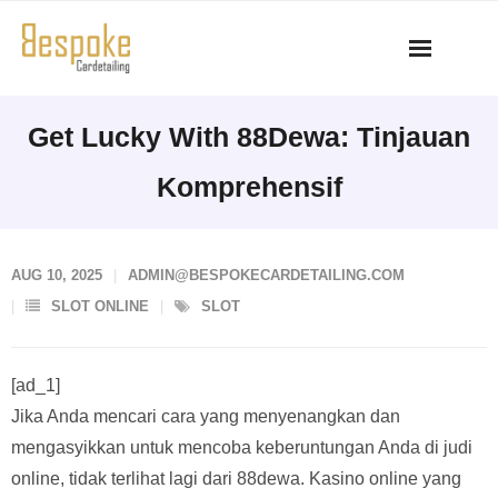
Skip
to
content
Get Lucky With 88Dewa: Tinjauan
Komprehensif
AUG 10, 2025
ADMIN@BESPOKECARDETAILING.COM
SLOT ONLINE
SLOT
[ad_1]
Jika Anda mencari cara yang menyenangkan dan
mengasyikkan untuk mencoba keberuntungan Anda di judi
online, tidak terlihat lagi dari 88dewa. Kasino online yang