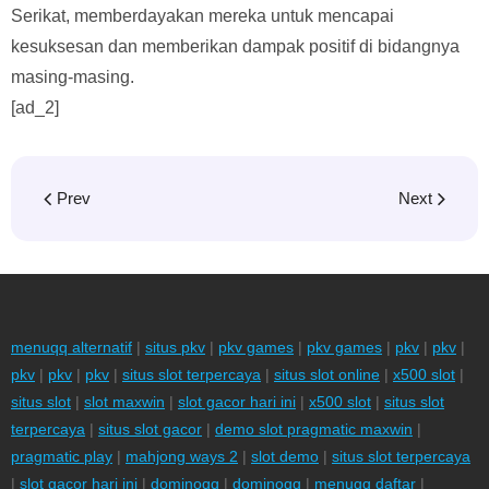
Serikat, memberdayakan mereka untuk mencapai
kesuksesan dan memberikan dampak positif di bidangnya
masing-masing.
[ad_2]
Prev
Next
menuqq alternatif
|
situs pkv
|
pkv games
|
pkv games
|
pkv
|
pkv
|
pkv
|
pkv
|
pkv
|
situs slot terpercaya
|
situs slot online
|
x500 slot
|
situs slot
|
slot maxwin
|
slot gacor hari ini
|
x500 slot
|
situs slot
terpercaya
|
situs slot gacor
|
demo slot pragmatic maxwin
|
pragmatic play
|
mahjong ways 2
|
slot demo
|
situs slot terpercaya
|
slot gacor hari ini
|
dominoqq
|
dominoqq
|
menuqq daftar
|