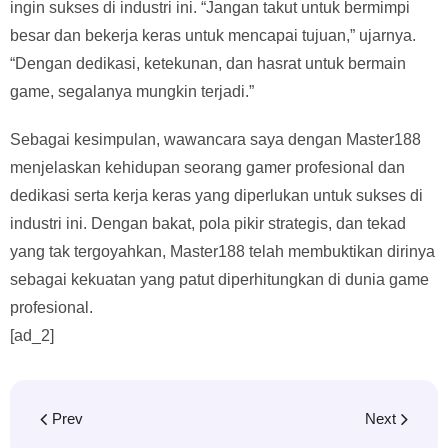
ingin sukses di industri ini. “Jangan takut untuk bermimpi
besar dan bekerja keras untuk mencapai tujuan,” ujarnya.
“Dengan dedikasi, ketekunan, dan hasrat untuk bermain
game, segalanya mungkin terjadi.”
Sebagai kesimpulan, wawancara saya dengan Master188
menjelaskan kehidupan seorang gamer profesional dan
dedikasi serta kerja keras yang diperlukan untuk sukses di
industri ini. Dengan bakat, pola pikir strategis, dan tekad
yang tak tergoyahkan, Master188 telah membuktikan dirinya
sebagai kekuatan yang patut diperhitungkan di dunia game
profesional.
[ad_2]
Prev
Next