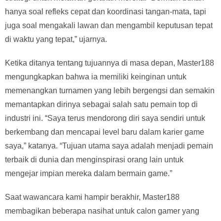
hanya soal refleks cepat dan koordinasi tangan-mata, tapi
juga soal mengakali lawan dan mengambil keputusan tepat
di waktu yang tepat,” ujarnya.
Ketika ditanya tentang tujuannya di masa depan, Master188
mengungkapkan bahwa ia memiliki keinginan untuk
memenangkan turnamen yang lebih bergengsi dan semakin
memantapkan dirinya sebagai salah satu pemain top di
industri ini. “Saya terus mendorong diri saya sendiri untuk
berkembang dan mencapai level baru dalam karier game
saya,” katanya. “Tujuan utama saya adalah menjadi pemain
terbaik di dunia dan menginspirasi orang lain untuk
mengejar impian mereka dalam bermain game.”
Saat wawancara kami hampir berakhir, Master188
membagikan beberapa nasihat untuk calon gamer yang