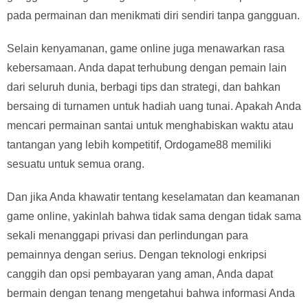
pada permainan dan menikmati diri sendiri tanpa gangguan.
Selain kenyamanan, game online juga menawarkan rasa
kebersamaan. Anda dapat terhubung dengan pemain lain
dari seluruh dunia, berbagi tips dan strategi, dan bahkan
bersaing di turnamen untuk hadiah uang tunai. Apakah Anda
mencari permainan santai untuk menghabiskan waktu atau
tantangan yang lebih kompetitif, Ordogame88 memiliki
sesuatu untuk semua orang.
Dan jika Anda khawatir tentang keselamatan dan keamanan
game online, yakinlah bahwa tidak sama dengan tidak sama
sekali menanggapi privasi dan perlindungan para
pemainnya dengan serius. Dengan teknologi enkripsi
canggih dan opsi pembayaran yang aman, Anda dapat
bermain dengan tenang mengetahui bahwa informasi Anda