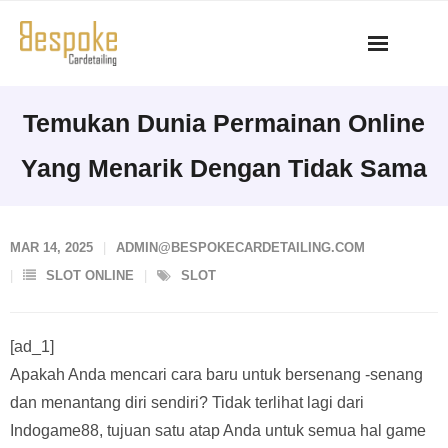
Skip
to
content
Temukan Dunia Permainan Online
Yang Menarik Dengan Tidak Sama
MAR 14, 2025
ADMIN@BESPOKECARDETAILING.COM
SLOT ONLINE
SLOT
[ad_1]
Apakah Anda mencari cara baru untuk bersenang -senang
dan menantang diri sendiri? Tidak terlihat lagi dari
Indogame88, tujuan satu atap Anda untuk semua hal game