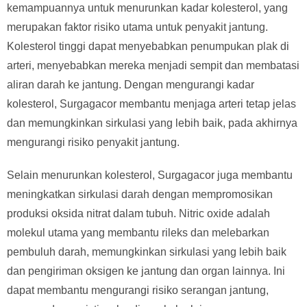
kemampuannya untuk menurunkan kadar kolesterol, yang
merupakan faktor risiko utama untuk penyakit jantung.
Kolesterol tinggi dapat menyebabkan penumpukan plak di
arteri, menyebabkan mereka menjadi sempit dan membatasi
aliran darah ke jantung. Dengan mengurangi kadar
kolesterol, Surgagacor membantu menjaga arteri tetap jelas
dan memungkinkan sirkulasi yang lebih baik, pada akhirnya
mengurangi risiko penyakit jantung.
Selain menurunkan kolesterol, Surgagacor juga membantu
meningkatkan sirkulasi darah dengan mempromosikan
produksi oksida nitrat dalam tubuh. Nitric oxide adalah
molekul utama yang membantu rileks dan melebarkan
pembuluh darah, memungkinkan sirkulasi yang lebih baik
dan pengiriman oksigen ke jantung dan organ lainnya. Ini
dapat membantu mengurangi risiko serangan jantung,