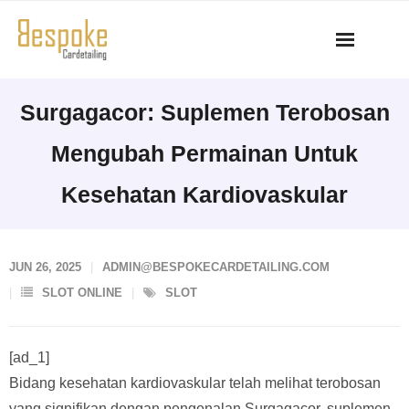
Skip
to
content
Surgagacor: Suplemen Terobosan
Mengubah Permainan Untuk
Kesehatan Kardiovaskular
JUN 26, 2025
ADMIN@BESPOKECARDETAILING.COM
SLOT ONLINE
SLOT
[ad_1]
Bidang kesehatan kardiovaskular telah melihat terobosan
yang signifikan dengan pengenalan Surgagacor, suplemen