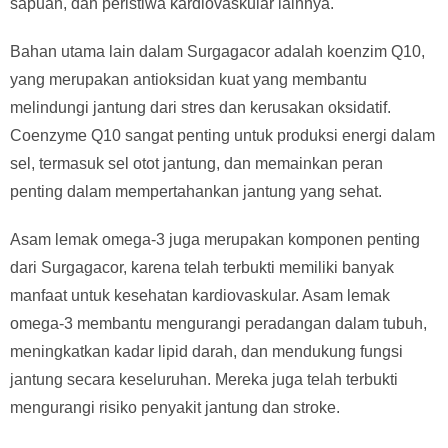
sapuan, dan peristiwa kardiovaskular lainnya.
Bahan utama lain dalam Surgagacor adalah koenzim Q10,
yang merupakan antioksidan kuat yang membantu
melindungi jantung dari stres dan kerusakan oksidatif.
Coenzyme Q10 sangat penting untuk produksi energi dalam
sel, termasuk sel otot jantung, dan memainkan peran
penting dalam mempertahankan jantung yang sehat.
Asam lemak omega-3 juga merupakan komponen penting
dari Surgagacor, karena telah terbukti memiliki banyak
manfaat untuk kesehatan kardiovaskular. Asam lemak
omega-3 membantu mengurangi peradangan dalam tubuh,
meningkatkan kadar lipid darah, dan mendukung fungsi
jantung secara keseluruhan. Mereka juga telah terbukti
mengurangi risiko penyakit jantung dan stroke.