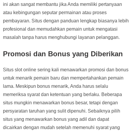
ini akan sangat membantu jika Anda memiliki pertanyaan
atau kebingungan seputar permainan atau proses
pembayaran. Situs dengan panduan lengkap biasanya lebih
profesional dan memudahkan pemain untuk mengatasi
masalah tanpa harus menghubungi layanan pelanggan.
Promosi dan Bonus yang Diberikan
Situs slot online sering kali menawarkan promosi dan bonus
untuk menarik pemain baru dan mempertahankan pemain
lama. Meskipun bonus menarik, Anda harus selalu
memeriksa syarat dan ketentuan yang berlaku. Beberapa
situs mungkin menawarkan bonus besar, tetapi dengan
persyaratan taruhan yang sulit dipenuhi. Sebaiknya pilih
situs yang menawarkan bonus yang adil dan dapat
dicairkan dengan mudah setelah memenuhi syarat yang