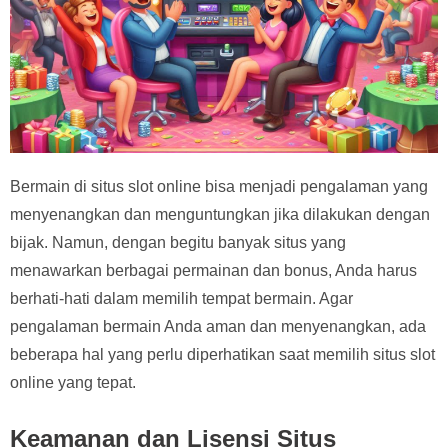
Bermain di situs slot online bisa menjadi pengalaman yang
menyenangkan dan menguntungkan jika dilakukan dengan
bijak. Namun, dengan begitu banyak situs yang
menawarkan berbagai permainan dan bonus, Anda harus
berhati-hati dalam memilih tempat bermain. Agar
pengalaman bermain Anda aman dan menyenangkan, ada
beberapa hal yang perlu diperhatikan saat memilih situs slot
online yang tepat.
Keamanan dan Lisensi Situs