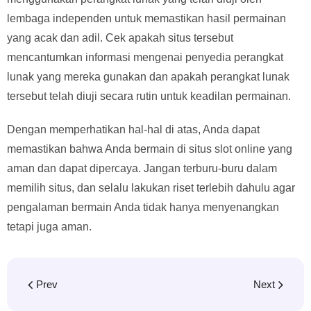
lembaga independen untuk memastikan hasil permainan
yang acak dan adil. Cek apakah situs tersebut
mencantumkan informasi mengenai penyedia perangkat
lunak yang mereka gunakan dan apakah perangkat lunak
tersebut telah diuji secara rutin untuk keadilan permainan.
Dengan memperhatikan hal-hal di atas, Anda dapat
memastikan bahwa Anda bermain di situs slot online yang
aman dan dapat dipercaya. Jangan terburu-buru dalam
memilih situs, dan selalu lakukan riset terlebih dahulu agar
pengalaman bermain Anda tidak hanya menyenangkan
tetapi juga aman.
Prev
Next