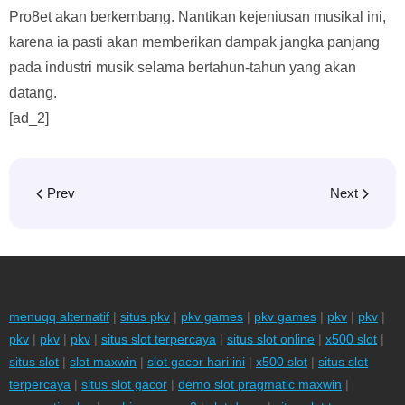
Pro8et akan berkembang. Nantikan kejeniusan musikal ini,
karena ia pasti akan memberikan dampak jangka panjang
pada industri musik selama bertahun-tahun yang akan
datang.
[ad_2]
Prev
Next
menuqq alternatif
|
situs pkv
|
pkv games
|
pkv games
|
pkv
|
pkv
|
pkv
|
pkv
|
pkv
|
situs slot terpercaya
|
situs slot online
|
x500 slot
|
situs slot
|
slot maxwin
|
slot gacor hari ini
|
x500 slot
|
situs slot
terpercaya
|
situs slot gacor
|
demo slot pragmatic maxwin
|