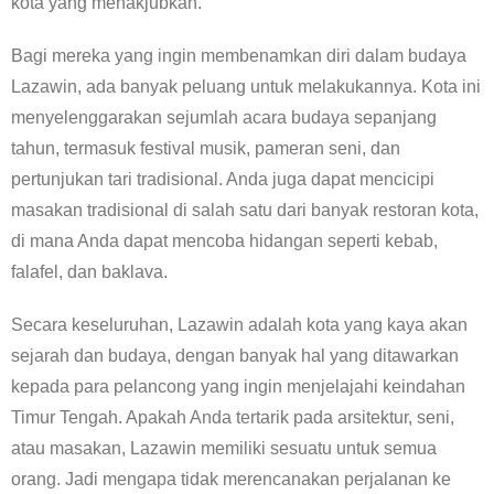
kota yang menakjubkan.
Bagi mereka yang ingin membenamkan diri dalam budaya
Lazawin, ada banyak peluang untuk melakukannya. Kota ini
menyelenggarakan sejumlah acara budaya sepanjang
tahun, termasuk festival musik, pameran seni, dan
pertunjukan tari tradisional. Anda juga dapat mencicipi
masakan tradisional di salah satu dari banyak restoran kota,
di mana Anda dapat mencoba hidangan seperti kebab,
falafel, dan baklava.
Secara keseluruhan, Lazawin adalah kota yang kaya akan
sejarah dan budaya, dengan banyak hal yang ditawarkan
kepada para pelancong yang ingin menjelajahi keindahan
Timur Tengah. Apakah Anda tertarik pada arsitektur, seni,
atau masakan, Lazawin memiliki sesuatu untuk semua
orang. Jadi mengapa tidak merencanakan perjalanan ke