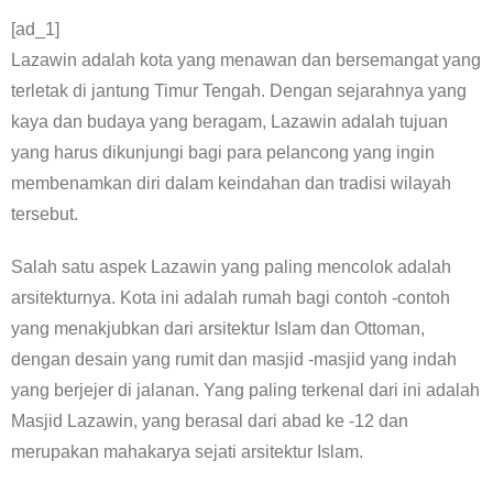
[ad_1]
Lazawin adalah kota yang menawan dan bersemangat yang
terletak di jantung Timur Tengah. Dengan sejarahnya yang
kaya dan budaya yang beragam, Lazawin adalah tujuan
yang harus dikunjungi bagi para pelancong yang ingin
membenamkan diri dalam keindahan dan tradisi wilayah
tersebut.
Salah satu aspek Lazawin yang paling mencolok adalah
arsitekturnya. Kota ini adalah rumah bagi contoh -contoh
yang menakjubkan dari arsitektur Islam dan Ottoman,
dengan desain yang rumit dan masjid -masjid yang indah
yang berjejer di jalanan. Yang paling terkenal dari ini adalah
Masjid Lazawin, yang berasal dari abad ke -12 dan
merupakan mahakarya sejati arsitektur Islam.