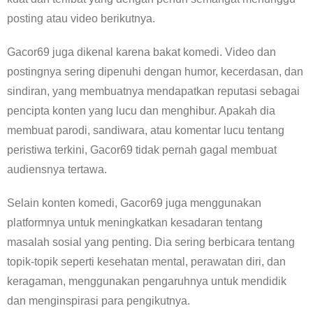
posting atau video berikutnya.
Gacor69 juga dikenal karena bakat komedi. Video dan
postingnya sering dipenuhi dengan humor, kecerdasan, dan
sindiran, yang membuatnya mendapatkan reputasi sebagai
pencipta konten yang lucu dan menghibur. Apakah dia
membuat parodi, sandiwara, atau komentar lucu tentang
peristiwa terkini, Gacor69 tidak pernah gagal membuat
audiensnya tertawa.
Selain konten komedi, Gacor69 juga menggunakan
platformnya untuk meningkatkan kesadaran tentang
masalah sosial yang penting. Dia sering berbicara tentang
topik-topik seperti kesehatan mental, perawatan diri, dan
keragaman, menggunakan pengaruhnya untuk mendidik
dan menginspirasi para pengikutnya.