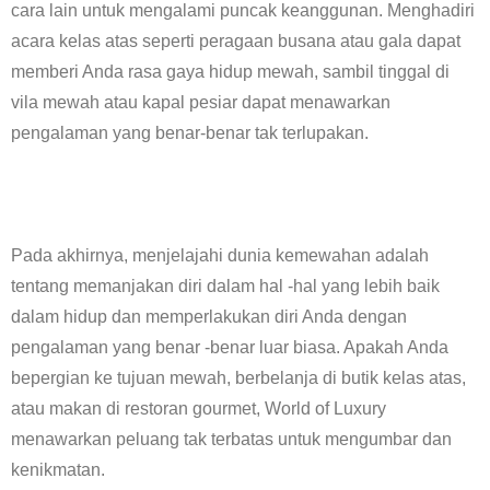
cara lain untuk mengalami puncak keanggunan. Menghadiri
acara kelas atas seperti peragaan busana atau gala dapat
memberi Anda rasa gaya hidup mewah, sambil tinggal di
vila mewah atau kapal pesiar dapat menawarkan
pengalaman yang benar-benar tak terlupakan.
Pada akhirnya, menjelajahi dunia kemewahan adalah
tentang memanjakan diri dalam hal -hal yang lebih baik
dalam hidup dan memperlakukan diri Anda dengan
pengalaman yang benar -benar luar biasa. Apakah Anda
bepergian ke tujuan mewah, berbelanja di butik kelas atas,
atau makan di restoran gourmet, World of Luxury
menawarkan peluang tak terbatas untuk mengumbar dan
kenikmatan.