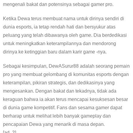
mengenali bakat dan potensinya sebagai gamer pro.
Ketika Dewa terus membuat nama untuk dirinya sendiri di
dunia esports, ia tetap rendah hati dan bersyukur atas
peluang yang telah dibawanya oleh game. Dia berdedikasi
untuk meningkatkan keterampilannya dan mendorong
dirinya ke ketinggian baru dalam karir game -nya.
Sebagai kesimpulan, DewASurur88 adalah seorang pemain
pro yang membuat gelombang di komunitas esports dengan
keterampilan, pikiran strategis, dan dedikasinya yang
mengesankan. Dengan bakat dan tekadnya, tidak ada
keraguan bahwa ia akan terus mencapai kesuksesan besar
di dunia game kompetitif. Fans dan sesama gamer dapat
berharap untuk melihat lebih banyak gameplay dan
pencapaian Dewa yang menarik di masa depan.
[ad_2]