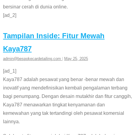
bersinar cerah di dunia online.
[ad_2]
Tampilan Inside: Fitur Mewah
Kaya787
admin@bespokecardetailing.com
|
May 25, 2025
[ad_1]
Kaya787 adalah pesawat yang benar -benar mewah dan
inovatif yang mendefinisikan kembali pengalaman terbang
bagi penumpang. Dengan desain mutakhir dan fitur canggih,
Kaya787 menawarkan tingkat kenyamanan dan
kemewahan yang tak tertandingi oleh pesawat komersial
lainnya.