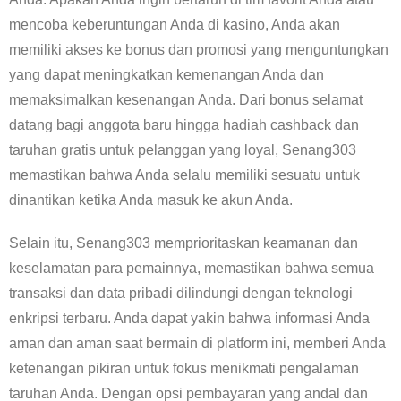
mencoba keberuntungan Anda di kasino, Anda akan
memiliki akses ke bonus dan promosi yang menguntungkan
yang dapat meningkatkan kemenangan Anda dan
memaksimalkan kesenangan Anda. Dari bonus selamat
datang bagi anggota baru hingga hadiah cashback dan
taruhan gratis untuk pelanggan yang loyal, Senang303
memastikan bahwa Anda selalu memiliki sesuatu untuk
dinantikan ketika Anda masuk ke akun Anda.
Selain itu, Senang303 memprioritaskan keamanan dan
keselamatan para pemainnya, memastikan bahwa semua
transaksi dan data pribadi dilindungi dengan teknologi
enkripsi terbaru. Anda dapat yakin bahwa informasi Anda
aman dan aman saat bermain di platform ini, memberi Anda
ketenangan pikiran untuk fokus menikmati pengalaman
taruhan Anda. Dengan opsi pembayaran yang andal dan