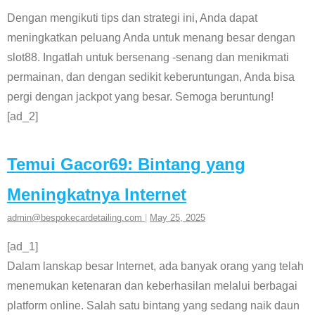
Dengan mengikuti tips dan strategi ini, Anda dapat
meningkatkan peluang Anda untuk menang besar dengan
slot88. Ingatlah untuk bersenang -senang dan menikmati
permainan, dan dengan sedikit keberuntungan, Anda bisa
pergi dengan jackpot yang besar. Semoga beruntung!
[ad_2]
Temui Gacor69: Bintang yang
Meningkatnya Internet
admin@bespokecardetailing.com
|
May 25, 2025
[ad_1]
Dalam lanskap besar Internet, ada banyak orang yang telah
menemukan ketenaran dan keberhasilan melalui berbagai
platform online. Salah satu bintang yang sedang naik daun