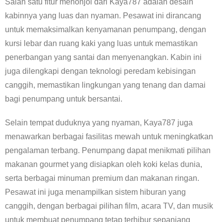
Salah satu fitur menonjol dari Kaya787 adalah desain
kabinnya yang luas dan nyaman. Pesawat ini dirancang
untuk memaksimalkan kenyamanan penumpang, dengan
kursi lebar dan ruang kaki yang luas untuk memastikan
penerbangan yang santai dan menyenangkan. Kabin ini
juga dilengkapi dengan teknologi peredam kebisingan
canggih, memastikan lingkungan yang tenang dan damai
bagi penumpang untuk bersantai.
Selain tempat duduknya yang nyaman, Kaya787 juga
menawarkan berbagai fasilitas mewah untuk meningkatkan
pengalaman terbang. Penumpang dapat menikmati pilihan
makanan gourmet yang disiapkan oleh koki kelas dunia,
serta berbagai minuman premium dan makanan ringan.
Pesawat ini juga menampilkan sistem hiburan yang
canggih, dengan berbagai pilihan film, acara TV, dan musik
untuk membuat penumpang tetap terhibur sepanjang