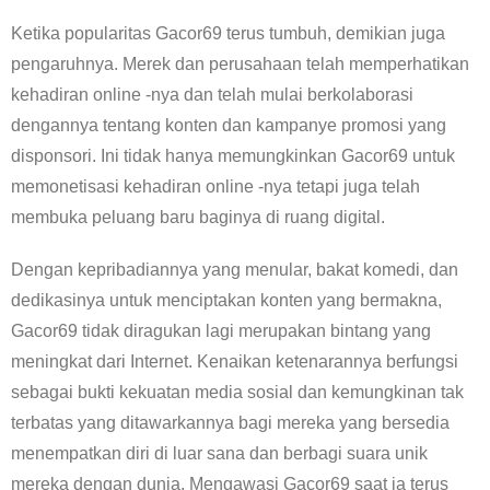
Ketika popularitas Gacor69 terus tumbuh, demikian juga
pengaruhnya. Merek dan perusahaan telah memperhatikan
kehadiran online -nya dan telah mulai berkolaborasi
dengannya tentang konten dan kampanye promosi yang
disponsori. Ini tidak hanya memungkinkan Gacor69 untuk
memonetisasi kehadiran online -nya tetapi juga telah
membuka peluang baru baginya di ruang digital.
Dengan kepribadiannya yang menular, bakat komedi, dan
dedikasinya untuk menciptakan konten yang bermakna,
Gacor69 tidak diragukan lagi merupakan bintang yang
meningkat dari Internet. Kenaikan ketenarannya berfungsi
sebagai bukti kekuatan media sosial dan kemungkinan tak
terbatas yang ditawarkannya bagi mereka yang bersedia
menempatkan diri di luar sana dan berbagi suara unik
mereka dengan dunia. Mengawasi Gacor69 saat ia terus