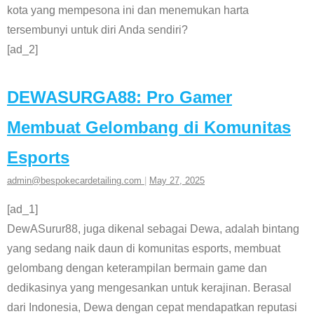
kota yang mempesona ini dan menemukan harta
tersembunyi untuk diri Anda sendiri?
[ad_2]
DEWASURGA88: Pro Gamer
Membuat Gelombang di Komunitas
Esports
admin@bespokecardetailing.com
|
May 27, 2025
[ad_1]
DewASurur88, juga dikenal sebagai Dewa, adalah bintang
yang sedang naik daun di komunitas esports, membuat
gelombang dengan keterampilan bermain game dan
dedikasinya yang mengesankan untuk kerajinan. Berasal
dari Indonesia, Dewa dengan cepat mendapatkan reputasi