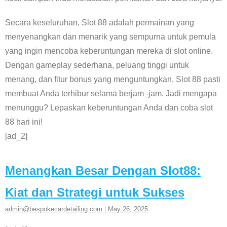
Secara keseluruhan, Slot 88 adalah permainan yang
menyenangkan dan menarik yang sempurna untuk pemula
yang ingin mencoba keberuntungan mereka di slot online.
Dengan gameplay sederhana, peluang tinggi untuk
menang, dan fitur bonus yang menguntungkan, Slot 88 pasti
membuat Anda terhibur selama berjam -jam. Jadi mengapa
menunggu? Lepaskan keberuntungan Anda dan coba slot
88 hari ini!
[ad_2]
Menangkan Besar Dengan Slot88:
Kiat dan Strategi untuk Sukses
admin@bespokecardetailing.com
|
May 26, 2025