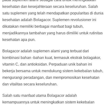
kesehatan dan kesejahteraan secara keseluruhan. Salah
satu suplemen yang telah mendapatkan popularitas di dunia
kesehatan adalah Bolagacor. Suplemen revolusioner ini
dikatakan memiliki berbagai manfaat bagi tubuh,
menjadikannya tambahan yang harus dimiliki untuk rutinitas
kesehatan apa pun.
Bolagacor adalah suplemen alami yang terbuat dari
kombinasi bahan -bahan kuat, termasuk ekstrak bolagakor,
vitamin C, dan antioksidan. Perpaduan unik bahan ini
bekerja bersama untuk mendukung sistem kekebalan tubuh,
mengurangi peradangan, dan mempromosikan kesehatan
dan vitalitas secara keseluruhan.
Salah satu manfaat utama Bolagacor adalah
kemampuannya untuk meningkatkan sistem kekebalan