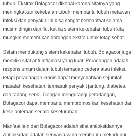
tubuh. Ekstrak Bolagacor dikenal karena sifatnya yang
meningkatkan kekebalan tubuh, membantu tubuh melawan
infeksi dan penyakit. Ini bisa sangat bermanfaat selama
musim dingin dan flu, ketika sistem kekebalan tubuh kita
mungkin memerlukan dorongan ekstra untuk tetap sehat.
Selain mendukung sistem kekebalan tubuh, Bolagacor juga
memiliki sifat anti-inflamasi yang kuat. Peradangan adalah
respons umum dalam tubuh terhadap cedera atau infeksi,
tetapi peradangan kronis dapat menyebabkan sejumlah
masalah kesehatan, termasuk penyakit jantung, diabetes,
dan radang sendi. Dengan mengurangi peradangan,
Bolagacor dapat membantu mempromosikan kesehatan dan
kesejahteraan secara keseluruhan.
Manfaat lain dari Bolagacor adalah sifat antioksidannya.
Antioksidan adalah senyawa yang membantu melindungi