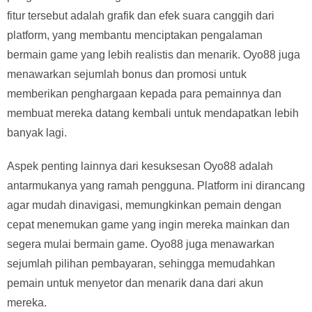
fitur tersebut adalah grafik dan efek suara canggih dari
platform, yang membantu menciptakan pengalaman
bermain game yang lebih realistis dan menarik. Oyo88 juga
menawarkan sejumlah bonus dan promosi untuk
memberikan penghargaan kepada para pemainnya dan
membuat mereka datang kembali untuk mendapatkan lebih
banyak lagi.
Aspek penting lainnya dari kesuksesan Oyo88 adalah
antarmukanya yang ramah pengguna. Platform ini dirancang
agar mudah dinavigasi, memungkinkan pemain dengan
cepat menemukan game yang ingin mereka mainkan dan
segera mulai bermain game. Oyo88 juga menawarkan
sejumlah pilihan pembayaran, sehingga memudahkan
pemain untuk menyetor dan menarik dana dari akun
mereka.