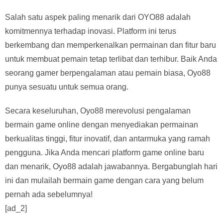
Salah satu aspek paling menarik dari OYO88 adalah
komitmennya terhadap inovasi. Platform ini terus
berkembang dan memperkenalkan permainan dan fitur baru
untuk membuat pemain tetap terlibat dan terhibur. Baik Anda
seorang gamer berpengalaman atau pemain biasa, Oyo88
punya sesuatu untuk semua orang.
Secara keseluruhan, Oyo88 merevolusi pengalaman
bermain game online dengan menyediakan permainan
berkualitas tinggi, fitur inovatif, dan antarmuka yang ramah
pengguna. Jika Anda mencari platform game online baru
dan menarik, Oyo88 adalah jawabannya. Bergabunglah hari
ini dan mulailah bermain game dengan cara yang belum
pernah ada sebelumnya!
[ad_2]