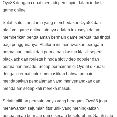
Oyo88 dengan cepat menjadi pemimpin dalam industri
game online.
Salah satu fitur utama yang membedakan Oyo88 dari
platform game online lainnya adalah fokusnya dalam
memberikan pengalaman bermain game berkualitas tinggi
bagi penggunanya. Platform ini menawarkan beragam
permainan, mulai dari permainan kasino klasik seperti
blackjack dan roulette hingga slot video populer dan
permainan arcade. Setiap permainan di Oyo88 dikurasi
dengan cermat untuk memastikan bahwa pemain
mendapatkan pengalaman yang menyenangkan dan
mendalam setiap kali mereka masuk.
Selain pilihan permainannya yang beragam, Oyo88 juga
menawarkan sejumlah fitur unik yang meningkatkan
pengalaman bermain game secara keseluruhan. Salah satu