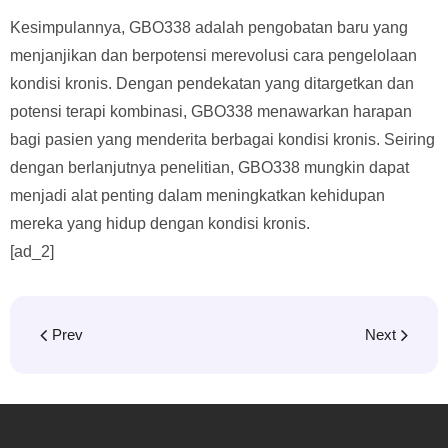
Kesimpulannya, GBO338 adalah pengobatan baru yang
menjanjikan dan berpotensi merevolusi cara pengelolaan
kondisi kronis. Dengan pendekatan yang ditargetkan dan
potensi terapi kombinasi, GBO338 menawarkan harapan
bagi pasien yang menderita berbagai kondisi kronis. Seiring
dengan berlanjutnya penelitian, GBO338 mungkin dapat
menjadi alat penting dalam meningkatkan kehidupan
mereka yang hidup dengan kondisi kronis.
[ad_2]
Prev
Next