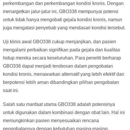
perkembangan dan perkembangan kondisi kronis. Dengan
menargetkan jalur-jalur ini, GBO338 mempunyai potensi
untuk tidak hanya mengobati gejala kondisi kronis, namun
juga mengatasi penyebab yang mendasari kondisi tersebut.
Uji klinis awal GBO338 cukup menjanjikan, dan pasien
mengalami perbaikan signifikan pada gejala dan kualitas
hidup mereka secara keseluruhan. Para peneliti berharap
GBO338 dapat menjadi terobosan dalam pengobatan
kondisi kronis, menawarkan alternatif yang lebih efektif dan
berpotensi lebih aman dibandingkan pilihan pengobatan
saat ini.
Salah satu manfaat utama GBO338 adalah potensinya
untuk digunakan dalam kombinasi dengan obat lain. Hal ini
memungkinkan pasien menyesuaikan rencana
pengobatannya dengan kebutuhan masing-masing,