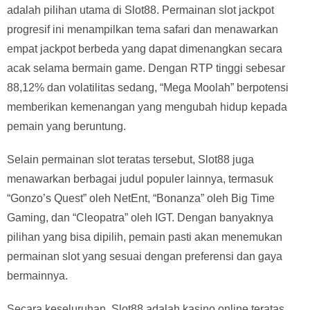
adalah pilihan utama di Slot88. Permainan slot jackpot
progresif ini menampilkan tema safari dan menawarkan
empat jackpot berbeda yang dapat dimenangkan secara
acak selama bermain game. Dengan RTP tinggi sebesar
88,12% dan volatilitas sedang, “Mega Moolah” berpotensi
memberikan kemenangan yang mengubah hidup kepada
pemain yang beruntung.
Selain permainan slot teratas tersebut, Slot88 juga
menawarkan berbagai judul populer lainnya, termasuk
“Gonzo’s Quest” oleh NetEnt, “Bonanza” oleh Big Time
Gaming, dan “Cleopatra” oleh IGT. Dengan banyaknya
pilihan yang bisa dipilih, pemain pasti akan menemukan
permainan slot yang sesuai dengan preferensi dan gaya
bermainnya.
Secara keseluruhan, Slot88 adalah kasino online teratas