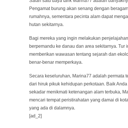
Salah satu daya tarik Marina77 adalah banyaknya 
Pengamat burung akan senang dengan beragam 
rumahnya, sementara pecinta alam dapat mengamat
hutan sekitarnya.
Bagi mereka yang ingin melakukan penjelajahan 
berpemandu ke danau dan area sekitarnya. Tur 
memberikan wawasan tentang sejarah dan ekolo
benar-benar memperkaya.
Secara keseluruhan, Marina77 adalah permata t
dari hiruk pikuk kehidupan perkotaan. Baik Anda i
sekadar menikmati ketenangan alam terbuka, Mar
mencari tempat peristirahatan yang damai di ko
yang ada di dalamnya.
[ad_2]