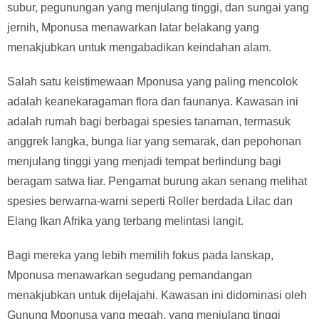
subur, pegunungan yang menjulang tinggi, dan sungai yang
jernih, Mponusa menawarkan latar belakang yang
menakjubkan untuk mengabadikan keindahan alam.
Salah satu keistimewaan Mponusa yang paling mencolok
adalah keanekaragaman flora dan faunanya. Kawasan ini
adalah rumah bagi berbagai spesies tanaman, termasuk
anggrek langka, bunga liar yang semarak, dan pepohonan
menjulang tinggi yang menjadi tempat berlindung bagi
beragam satwa liar. Pengamat burung akan senang melihat
spesies berwarna-warni seperti Roller berdada Lilac dan
Elang Ikan Afrika yang terbang melintasi langit.
Bagi mereka yang lebih memilih fokus pada lanskap,
Mponusa menawarkan segudang pemandangan
menakjubkan untuk dijelajahi. Kawasan ini didominasi oleh
Gunung Mponusa yang megah, yang menjulang tinggi