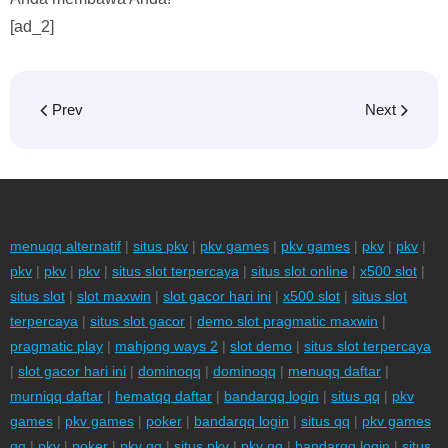
[ad_2]
Prev
Next
menuqq alternatif
|
situs pkv
|
pkv games
|
pkv games
|
pkv
|
pkv
|
pkv
|
pkv
|
pkv
|
situs slot terpercaya
|
situs slot online
|
x500 slot
|
situs slot
|
slot maxwin
|
slot gacor hari ini
|
x500 slot
|
situs slot
terpercaya
|
situs slot gacor
|
demo slot pragmatic maxwin
|
pragmatic play
|
mahjong ways 2
|
slot demo
|
situs slot terpercaya
|
slot gacor hari ini
|
dominoqq
|
dominoqq
|
menuqq daftar
|
murniqq daftar
|
hematqq daftar
|
bandarqq login
|
situs qq
|
pkv
games
|
pkv games
|
poker
|
bandarqq login
|
situs qq
|
pkv games
qq
|
pkv
|
poker
|
pkv qq
|
situs pkv
|
pkv qq
|
bandarqq login
|
situs