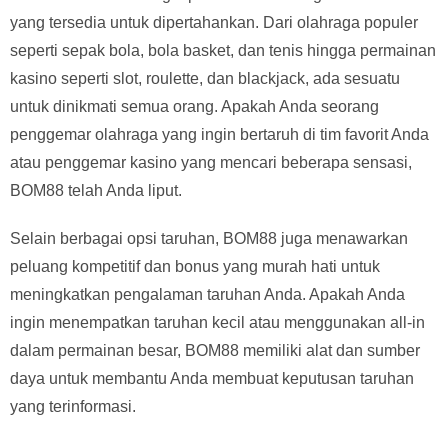
yang tersedia untuk dipertahankan. Dari olahraga populer
seperti sepak bola, bola basket, dan tenis hingga permainan
kasino seperti slot, roulette, dan blackjack, ada sesuatu
untuk dinikmati semua orang. Apakah Anda seorang
penggemar olahraga yang ingin bertaruh di tim favorit Anda
atau penggemar kasino yang mencari beberapa sensasi,
BOM88 telah Anda liput.
Selain berbagai opsi taruhan, BOM88 juga menawarkan
peluang kompetitif dan bonus yang murah hati untuk
meningkatkan pengalaman taruhan Anda. Apakah Anda
ingin menempatkan taruhan kecil atau menggunakan all-in
dalam permainan besar, BOM88 memiliki alat dan sumber
daya untuk membantu Anda membuat keputusan taruhan
yang terinformasi.