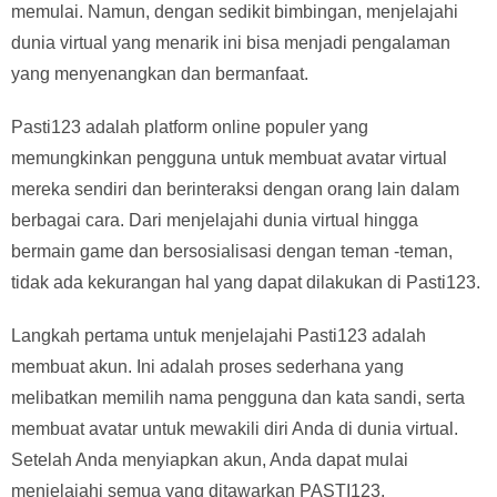
memulai. Namun, dengan sedikit bimbingan, menjelajahi
dunia virtual yang menarik ini bisa menjadi pengalaman
yang menyenangkan dan bermanfaat.
Pasti123 adalah platform online populer yang
memungkinkan pengguna untuk membuat avatar virtual
mereka sendiri dan berinteraksi dengan orang lain dalam
berbagai cara. Dari menjelajahi dunia virtual hingga
bermain game dan bersosialisasi dengan teman -teman,
tidak ada kekurangan hal yang dapat dilakukan di Pasti123.
Langkah pertama untuk menjelajahi Pasti123 adalah
membuat akun. Ini adalah proses sederhana yang
melibatkan memilih nama pengguna dan kata sandi, serta
membuat avatar untuk mewakili diri Anda di dunia virtual.
Setelah Anda menyiapkan akun, Anda dapat mulai
menjelajahi semua yang ditawarkan PASTI123.