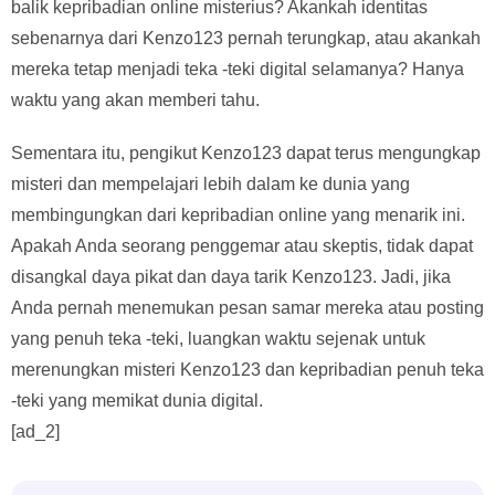
balik kepribadian online misterius? Akankah identitas
sebenarnya dari Kenzo123 pernah terungkap, atau akankah
mereka tetap menjadi teka -teki digital selamanya? Hanya
waktu yang akan memberi tahu.
Sementara itu, pengikut Kenzo123 dapat terus mengungkap
misteri dan mempelajari lebih dalam ke dunia yang
membingungkan dari kepribadian online yang menarik ini.
Apakah Anda seorang penggemar atau skeptis, tidak dapat
disangkal daya pikat dan daya tarik Kenzo123. Jadi, jika
Anda pernah menemukan pesan samar mereka atau posting
yang penuh teka -teki, luangkan waktu sejenak untuk
merenungkan misteri Kenzo123 dan kepribadian penuh teka
-teki yang memikat dunia digital.
[ad_2]