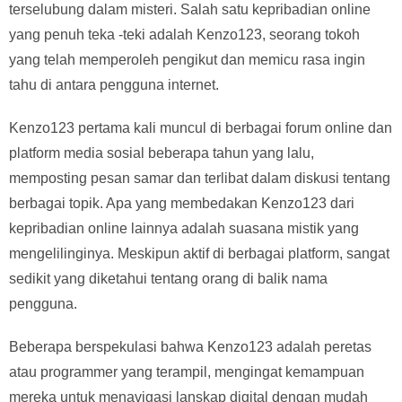
terselubung dalam misteri. Salah satu kepribadian online
yang penuh teka -teki adalah Kenzo123, seorang tokoh
yang telah memperoleh pengikut dan memicu rasa ingin
tahu di antara pengguna internet.
Kenzo123 pertama kali muncul di berbagai forum online dan
platform media sosial beberapa tahun yang lalu,
memposting pesan samar dan terlibat dalam diskusi tentang
berbagai topik. Apa yang membedakan Kenzo123 dari
kepribadian online lainnya adalah suasana mistik yang
mengelilinginya. Meskipun aktif di berbagai platform, sangat
sedikit yang diketahui tentang orang di balik nama
pengguna.
Beberapa berspekulasi bahwa Kenzo123 adalah peretas
atau programmer yang terampil, mengingat kemampuan
mereka untuk menavigasi lanskap digital dengan mudah