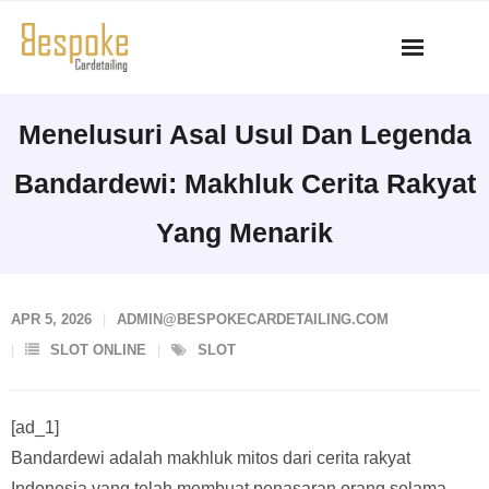
Skip
to
content
Menelusuri Asal Usul Dan Legenda
Bandardewi: Makhluk Cerita Rakyat
Yang Menarik
APR 5, 2026
ADMIN@BESPOKECARDETAILING.COM
SLOT ONLINE
SLOT
[ad_1]
Bandardewi adalah makhluk mitos dari cerita rakyat
Indonesia yang telah membuat penasaran orang selama