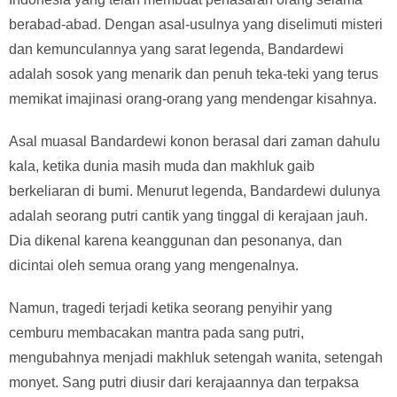
berabad-abad. Dengan asal-usulnya yang diselimuti misteri
dan kemunculannya yang sarat legenda, Bandardewi
adalah sosok yang menarik dan penuh teka-teki yang terus
memikat imajinasi orang-orang yang mendengar kisahnya.
Asal muasal Bandardewi konon berasal dari zaman dahulu
kala, ketika dunia masih muda dan makhluk gaib
berkeliaran di bumi. Menurut legenda, Bandardewi dulunya
adalah seorang putri cantik yang tinggal di kerajaan jauh.
Dia dikenal karena keanggunan dan pesonanya, dan
dicintai oleh semua orang yang mengenalnya.
Namun, tragedi terjadi ketika seorang penyihir yang
cemburu membacakan mantra pada sang putri,
mengubahnya menjadi makhluk setengah wanita, setengah
monyet. Sang putri diusir dari kerajaannya dan terpaksa