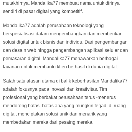
mutakhirnya, Mandalika77 membuat nama untuk dirinya
sendiri di pasar digital yang kompetitif.
Mandalika77 adalah perusahaan teknologi yang
berspesialisasi dalam mengembangkan dan memberikan
solusi digital untuk bisnis dan individu. Dari pengembangan
dan desain web hingga pengembangan aplikasi seluler dan
pemasaran digital, Mandalika77 menawarkan berbagai
layanan untuk membantu klien berhasil di dunia digital.
Salah satu alasan utama di balik keberhasilan Mandalika77
adalah fokusnya pada inovasi dan kreativitas. Tim
profesional yang berbakat perusahaan terus -menerus
mendorong batas -batas apa yang mungkin terjadi di ruang
digital, menciptakan solusi unik dan menarik yang
membedakan mereka dari pesaing mereka.