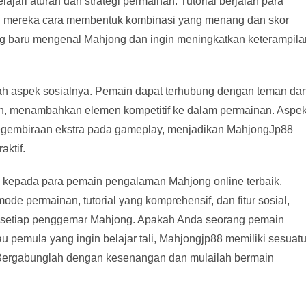
ri aturan dan strategi permainan. Tutorial berjalan para
ri mereka cara membentuk kombinasi yang menang dan skor
ang baru mengenal Mahjong dan ingin meningkatkan keterampila
lah aspek sosialnya. Pemain dapat terhubung dengan teman da
in, menambahkan elemen kompetitif ke dalam permainan. Aspe
egembiraan ekstra pada gameplay, menjadikan MahjongJp88
aktif.
kepada para pemain pengalaman Mahjong online terbaik.
e permainan, tutorial yang komprehensif, dan fitur sosial,
 setiap penggemar Mahjong. Apakah Anda seorang pemain
 pemula yang ingin belajar tali, Mahjongjp88 memiliki sesuat
ergabunglah dengan kesenangan dan mulailah bermain