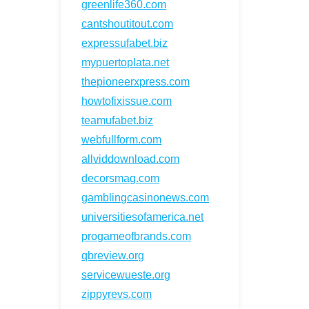
greenlife360.com
cantshoutitout.com
expressufabet.biz
mypuertoplata.net
thepioneerxpress.com
howtofixissue.com
teamufabet.biz
webfullform.com
allviddownload.com
decorsmag.com
gamblingcasinonews.com
universitiesofamerica.net
progameofbrands.com
qbreview.org
servicewueste.org
zippyrevs.com