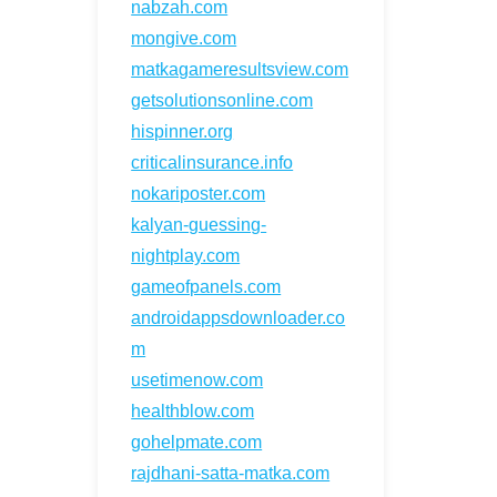
nabzah.com
mongive.com
matkagameresultsview.com
getsolutionsonline.com
hispinner.org
criticalinsurance.info
nokariposter.com
kalyan-guessing-
nightplay.com
gameofpanels.com
androidappsdownloader.co
m
usetimenow.com
healthblow.com
gohelpmate.com
rajdhani-satta-matka.com