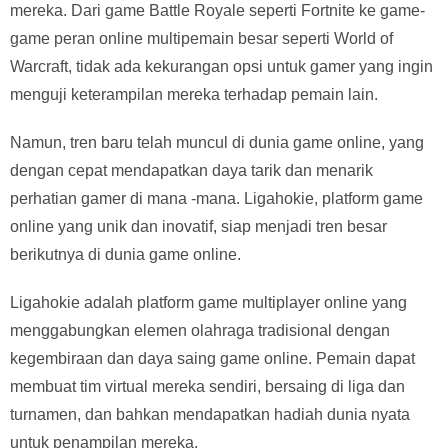
mereka. Dari game Battle Royale seperti Fortnite ke game-
game peran online multipemain besar seperti World of
Warcraft, tidak ada kekurangan opsi untuk gamer yang ingin
menguji keterampilan mereka terhadap pemain lain.
Namun, tren baru telah muncul di dunia game online, yang
dengan cepat mendapatkan daya tarik dan menarik
perhatian gamer di mana -mana. Ligahokie, platform game
online yang unik dan inovatif, siap menjadi tren besar
berikutnya di dunia game online.
Ligahokie adalah platform game multiplayer online yang
menggabungkan elemen olahraga tradisional dengan
kegembiraan dan daya saing game online. Pemain dapat
membuat tim virtual mereka sendiri, bersaing di liga dan
turnamen, dan bahkan mendapatkan hadiah dunia nyata
untuk penampilan mereka.