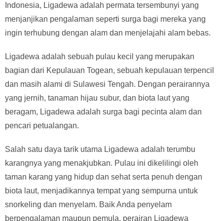
Indonesia, Ligadewa adalah permata tersembunyi yang
menjanjikan pengalaman seperti surga bagi mereka yang
ingin terhubung dengan alam dan menjelajahi alam bebas.
Ligadewa adalah sebuah pulau kecil yang merupakan
bagian dari Kepulauan Togean, sebuah kepulauan terpencil
dan masih alami di Sulawesi Tengah. Dengan perairannya
yang jernih, tanaman hijau subur, dan biota laut yang
beragam, Ligadewa adalah surga bagi pecinta alam dan
pencari petualangan.
Salah satu daya tarik utama Ligadewa adalah terumbu
karangnya yang menakjubkan. Pulau ini dikelilingi oleh
taman karang yang hidup dan sehat serta penuh dengan
biota laut, menjadikannya tempat yang sempurna untuk
snorkeling dan menyelam. Baik Anda penyelam
berpengalaman maupun pemula, perairan Ligadewa