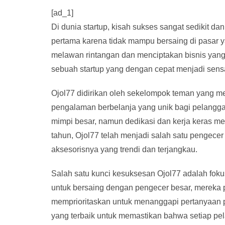
[ad_1]
Di dunia startup, kisah sukses sangat sedikit da
pertama karena tidak mampu bersaing di pasar 
melawan rintangan dan menciptakan bisnis yang 
sebuah startup yang dengan cepat menjadi sensasi
Ojol77 didirikan oleh sekelompok teman yang me
pengalaman berbelanja yang unik bagi pelangga
mimpi besar, namun dedikasi dan kerja keras 
tahun, Ojol77 telah menjadi salah satu pengecer 
aksesorisnya yang trendi dan terjangkau.
Salah satu kunci kesuksesan Ojol77 adalah fo
untuk bersaing dengan pengecer besar, mereka 
memprioritaskan untuk menanggapi pertanyaan p
yang terbaik untuk memastikan bahwa setiap p