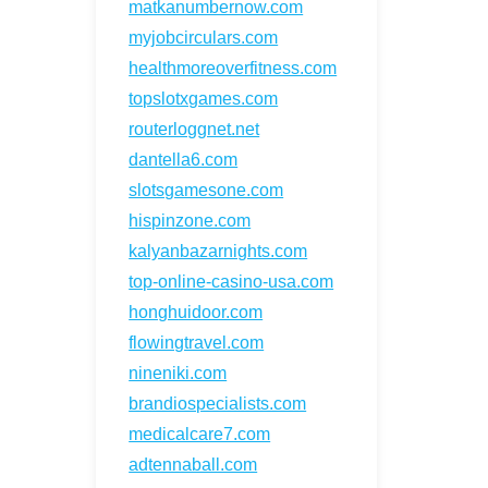
matkanumbernow.com
myjobcirculars.com
healthmoreoverfitness.com
topslotxgames.com
routerloggnet.net
dantella6.com
slotsgamesone.com
hispinzone.com
kalyanbazarnights.com
top-online-casino-usa.com
honghuidoor.com
flowingtravel.com
nineniki.com
brandiospecialists.com
medicalcare7.com
adtennaball.com