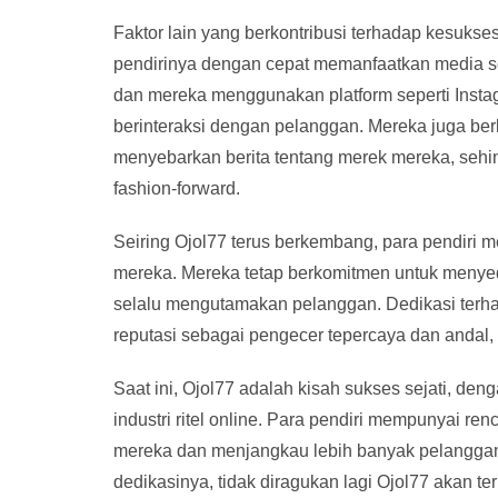
Faktor lain yang berkontribusi terhadap kesukse
pendirinya dengan cepat memanfaatkan media so
dan mereka menggunakan platform seperti Ins
berinteraksi dengan pelanggan. Mereka juga be
menyebarkan berita tentang merek mereka, sehi
fashion-forward.
Seiring Ojol77 terus berkembang, para pendiri me
mereka. Mereka tetap berkomitmen untuk menyedi
selalu mengutamakan pelanggan. Dedikasi terh
reputasi sebagai pengecer tepercaya dan andal,
Saat ini, Ojol77 adalah kisah sukses sejati, de
industri ritel online. Para pendiri mempunyai r
mereka dan menjangkau lebih banyak pelanggan 
dedikasinya, tidak diragukan lagi Ojol77 akan ter