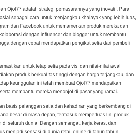
san Ojol77 adalah strategi pemasarannya yang inovatif. Para
sial sebagai cara untuk menjangkau khalayak yang lebih luas,
tagram dan Facebook untuk memamerkan produk mereka dan
rkolaborasi dengan influencer dan blogger untuk membantu
ngga dengan cepat mendapatkan pengikut setia dari pembeli
mastikan untuk tetap setia pada visi dan nilai-nilai awal
akan produk berkualitas tinggi dengan harga terjangkau, dan
adap keunggulan ini telah membuat Ojol77 mendapatkan
 serta membantu mereka menonjol di pasar yang ramai.
ngan basis pelanggan setia dan kehadiran yang berkembang di
encana besar di masa depan, termasuk memperluas lini produk
di seluruh dunia. Dengan semangat, kerja keras, dan
us menjadi sensasi di dunia retail online di tahun-tahun