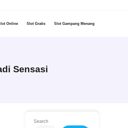
lot Online
Slot Gratis
Slot Gampang Menang
adi Sensasi
Search