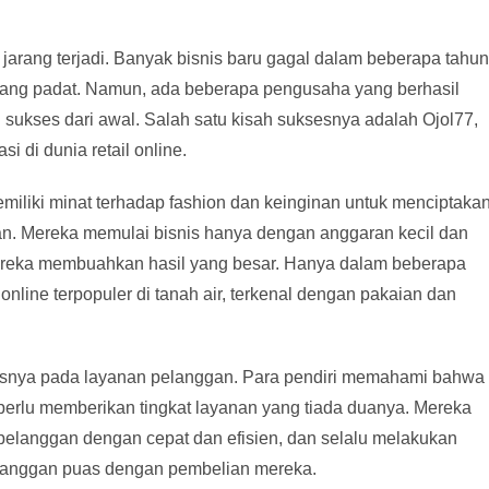
n jarang terjadi. Banyak bisnis baru gagal dalam beberapa tahun
yang padat. Namun, ada beberapa pengusaha yang berhasil
sukses dari awal. Salah satu kisah suksesnya adalah Ojol77,
 di dunia retail online.
miliki minat terhadap fashion dan keinginan untuk menciptaka
n. Mereka memulai bisnis hanya dengan anggaran kecil dan
mereka membuahkan hasil yang besar. Hanya dalam beberapa
online terpopuler di tanah air, terkenal dengan pakaian dan
kusnya pada layanan pelanggan. Para pendiri memahami bahwa
perlu memberikan tingkat layanan yang tiada duanya. Mereka
elanggan dengan cepat dan efisien, dan selalu melakukan
elanggan puas dengan pembelian mereka.