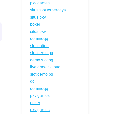
pkv games
situs slot terpercaya
situs pkv
poker
situs pkv
dominoqq
slot online
slot demo pg
demo slot pg
live draw hk lotto
slot demo pg
qq
dominoqq
pkv games
poker
pkv games