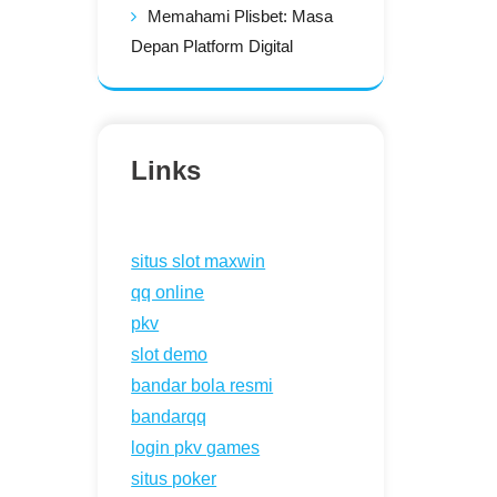
Memahami Plisbet: Masa
Depan Platform Digital
Links
situs slot maxwin
qq online
pkv
slot demo
bandar bola resmi
bandarqq
login pkv games
situs poker