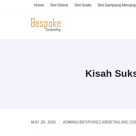
Skip
Home
Slot Online
Slot Gratis
Slot Gampang Menang
to
content
Kisah Suks
MAY 28, 2026
ADMIN@BESPOKECARDETAILING.CO