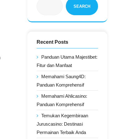
SEARCH
Recent Posts
Panduan Utama Majestibet:
n
Fitur dan Manfaat
Memahami Saung4D:
Panduan Komprehensif
Memahami Ahlicasino:
Panduan Komprehensif
Temukan Kegembiraan
Juruscasino: Destinasi
Permainan Terbaik Anda