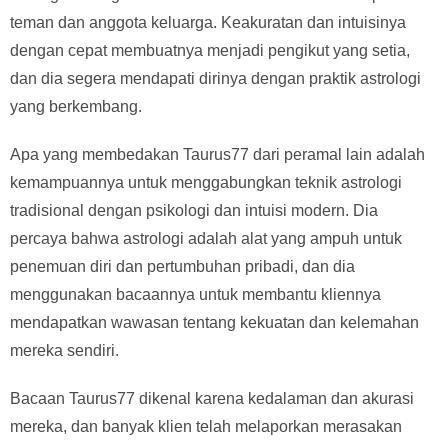
teman dan anggota keluarga. Keakuratan dan intuisinya
dengan cepat membuatnya menjadi pengikut yang setia,
dan dia segera mendapati dirinya dengan praktik astrologi
yang berkembang.
Apa yang membedakan Taurus77 dari peramal lain adalah
kemampuannya untuk menggabungkan teknik astrologi
tradisional dengan psikologi dan intuisi modern. Dia
percaya bahwa astrologi adalah alat yang ampuh untuk
penemuan diri dan pertumbuhan pribadi, dan dia
menggunakan bacaannya untuk membantu kliennya
mendapatkan wawasan tentang kekuatan dan kelemahan
mereka sendiri.
Bacaan Taurus77 dikenal karena kedalaman dan akurasi
mereka, dan banyak klien telah melaporkan merasakan