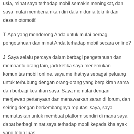
usia, minat saya terhadap mobil semakin meningkat, dan
saya mulai membenamkan diri dalam dunia teknik dan
desain otomotif.
T: Apa yang mendorong Anda untuk mulai berbagi
pengetahuan dan minat Anda terhadap mobil secara online?
J: Saya selalu percaya dalam berbagi pengetahuan dan
membantu orang lain, jadi ketika saya menemukan
komunitas mobil online, saya melihatnya sebagai peluang
untuk terhubung dengan orang-orang yang berpikiran sama
dan berbagi keahlian saya. Saya memulai dengan
menjawab pertanyaan dan menawarkan saran di forum, dan
seiring dengan berkembangnya reputasi saya, saya
memutuskan untuk membuat platform sendiri di mana saya
dapat berbagi minat saya terhadap mobil kepada khalayak
yang lebih luas.