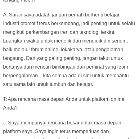
A: Saran saya adalah jangan pernah berhenti belajar.
Industri otomotif terus berkembang, jadi penting untuk selalu
mengikuti perkembangan tren dan teknologi terkini.
Luangkan waktu untuk meneliti dan mendidik diri sendiri,
baik melalui forum online, lokakarya, atau pengalaman
langsung. Dan yang paling penting, jangan takut untuk
bertanya dan mencari bimbingan dari peminat yang lebih
berpengalaman – kita semua ada di sini untuk membantu
satu sama lain untuk tumbuh dan belajar.
T: Apa rencana masa depan Anda untuk platform online
Anda?
J: Saya mempunyai rencana besar untuk masa depan
platform saya. Saya ingin terus memperluas dan