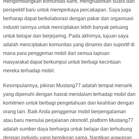
mengembangkan komunitas kami, menghadirkan suara dan
perspektif baru untuk memperkaya percakapan. Saya juga
berharap dapat berkolaborasi dengan pakar dan organisasi
industri lainnya untuk menciptakan lebih banyak peluang
untuk belajar dan berjejaring. Pada akhirnya, tujuan saya
adalah menciptakan komunitas yang dinamis dan suportif di
mana para penggemar mobil dari semua lapisan
masyarakat dapat berkumpul untuk berbagi kecintaan
mereka terhadap mobil.
Kesimpulannya, pikiran Mustang77 adalah tempat menarik
yang dipenuhi dengan hasrat mendalam terhadap mobil dan
komitmen untuk berbagi pengetahuan dan keahlian dengan
orang lain. Baik Anda penggemar mobil berpengalaman
atau baru memulai perjalanan otomotif, platform Mustang77
adalah sumber daya berharga untuk belajar dan terhubung
dengan individu yang berpikiran sama. Nantikan wawasan