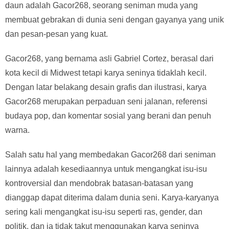
daun adalah Gacor268, seorang seniman muda yang
membuat gebrakan di dunia seni dengan gayanya yang unik
dan pesan-pesan yang kuat.
Gacor268, yang bernama asli Gabriel Cortez, berasal dari
kota kecil di Midwest tetapi karya seninya tidaklah kecil.
Dengan latar belakang desain grafis dan ilustrasi, karya
Gacor268 merupakan perpaduan seni jalanan, referensi
budaya pop, dan komentar sosial yang berani dan penuh
warna.
Salah satu hal yang membedakan Gacor268 dari seniman
lainnya adalah kesediaannya untuk mengangkat isu-isu
kontroversial dan mendobrak batasan-batasan yang
dianggap dapat diterima dalam dunia seni. Karya-karyanya
sering kali mengangkat isu-isu seperti ras, gender, dan
politik, dan ia tidak takut menggunakan karya seninya