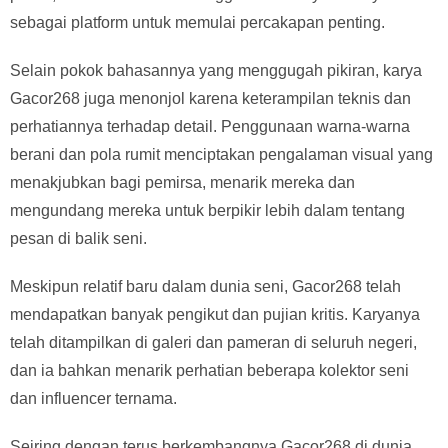
sebagai platform untuk memulai percakapan penting.
Selain pokok bahasannya yang menggugah pikiran, karya
Gacor268 juga menonjol karena keterampilan teknis dan
perhatiannya terhadap detail. Penggunaan warna-warna
berani dan pola rumit menciptakan pengalaman visual yang
menakjubkan bagi pemirsa, menarik mereka dan
mengundang mereka untuk berpikir lebih dalam tentang
pesan di balik seni.
Meskipun relatif baru dalam dunia seni, Gacor268 telah
mendapatkan banyak pengikut dan pujian kritis. Karyanya
telah ditampilkan di galeri dan pameran di seluruh negeri,
dan ia bahkan menarik perhatian beberapa kolektor seni
dan influencer ternama.
Seiring dengan terus berkembangnya Gacor268 di dunia