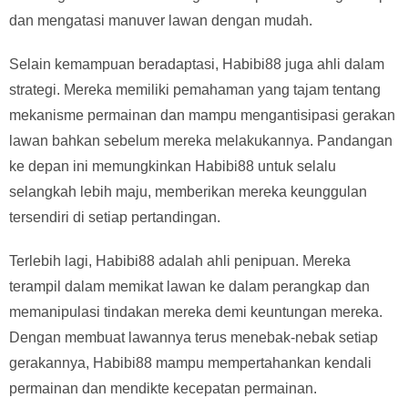
dan mengatasi manuver lawan dengan mudah.
Selain kemampuan beradaptasi, Habibi88 juga ahli dalam
strategi. Mereka memiliki pemahaman yang tajam tentang
mekanisme permainan dan mampu mengantisipasi gerakan
lawan bahkan sebelum mereka melakukannya. Pandangan
ke depan ini memungkinkan Habibi88 untuk selalu
selangkah lebih maju, memberikan mereka keunggulan
tersendiri di setiap pertandingan.
Terlebih lagi, Habibi88 adalah ahli penipuan. Mereka
terampil dalam memikat lawan ke dalam perangkap dan
memanipulasi tindakan mereka demi keuntungan mereka.
Dengan membuat lawannya terus menebak-nebak setiap
gerakannya, Habibi88 mampu mempertahankan kendali
permainan dan mendikte kecepatan permainan.