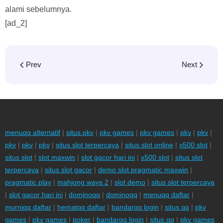
alami sebelumnya.
[ad_2]
Prev
Next
menuqq alternatif
|
situs pkv
|
pkv games
|
pkv games
|
pkv
|
pkv
|
pkv
|
pkv
|
pkv
|
situs slot terpercaya
|
situs slot online
|
x500 slot
|
situs slot
|
slot maxwin
|
slot gacor hari ini
|
x500 slot
|
situs slot
terpercaya
|
situs slot gacor
|
demo slot pragmatic maxwin
|
pragmatic play
|
mahjong ways 2
|
slot demo
|
situs slot terpercaya
|
slot gacor hari ini
|
dominoqq
|
dominoqq
|
menuqq daftar
|
murniqq daftar
|
hematqq daftar
|
bandarqq login
|
situs qq
|
pkv
games
|
pkv games
|
poker
|
bandarqq login
|
situs qq
|
pkv games