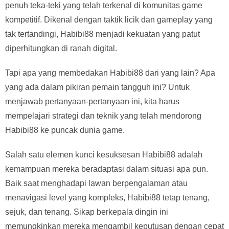
penuh teka-teki yang telah terkenal di komunitas game
kompetitif. Dikenal dengan taktik licik dan gameplay yang
tak tertandingi, Habibi88 menjadi kekuatan yang patut
diperhitungkan di ranah digital.
Tapi apa yang membedakan Habibi88 dari yang lain? Apa
yang ada dalam pikiran pemain tangguh ini? Untuk
menjawab pertanyaan-pertanyaan ini, kita harus
mempelajari strategi dan teknik yang telah mendorong
Habibi88 ke puncak dunia game.
Salah satu elemen kunci kesuksesan Habibi88 adalah
kemampuan mereka beradaptasi dalam situasi apa pun.
Baik saat menghadapi lawan berpengalaman atau
menavigasi level yang kompleks, Habibi88 tetap tenang,
sejuk, dan tenang. Sikap berkepala dingin ini
memungkinkan mereka mengambil keputusan dengan cepat