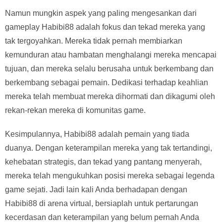
Namun mungkin aspek yang paling mengesankan dari
gameplay Habibi88 adalah fokus dan tekad mereka yang
tak tergoyahkan. Mereka tidak pernah membiarkan
kemunduran atau hambatan menghalangi mereka mencapai
tujuan, dan mereka selalu berusaha untuk berkembang dan
berkembang sebagai pemain. Dedikasi terhadap keahlian
mereka telah membuat mereka dihormati dan dikagumi oleh
rekan-rekan mereka di komunitas game.
Kesimpulannya, Habibi88 adalah pemain yang tiada
duanya. Dengan keterampilan mereka yang tak tertandingi,
kehebatan strategis, dan tekad yang pantang menyerah,
mereka telah mengukuhkan posisi mereka sebagai legenda
game sejati. Jadi lain kali Anda berhadapan dengan
Habibi88 di arena virtual, bersiaplah untuk pertarungan
kecerdasan dan keterampilan yang belum pernah Anda