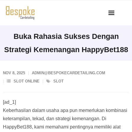
Skip
to
content
Buka Rahasia Sukses Dengan
Strategi Kemenangan HappyBet188
NOV 8, 2025
ADMIN@BESPOKECARDETAILING.COM
SLOT ONLINE
SLOT
[ad_1]
Keberhasilan dalam usaha apa pun memerlukan kombinasi
keterampilan, tekad, dan strategi kemenangan. Di
HappyBet188, kami memahami pentingnya memiliki alat