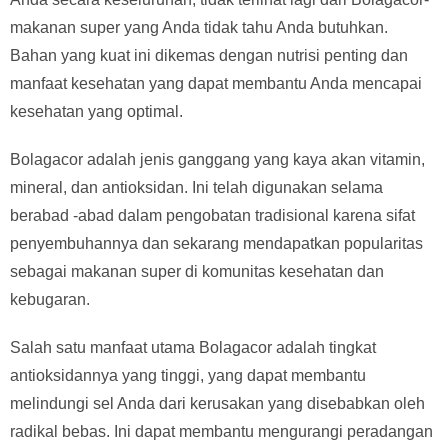
makanan super yang Anda tidak tahu Anda butuhkan.
Bahan yang kuat ini dikemas dengan nutrisi penting dan
manfaat kesehatan yang dapat membantu Anda mencapai
kesehatan yang optimal.
Bolagacor adalah jenis ganggang yang kaya akan vitamin,
mineral, dan antioksidan. Ini telah digunakan selama
berabad -abad dalam pengobatan tradisional karena sifat
penyembuhannya dan sekarang mendapatkan popularitas
sebagai makanan super di komunitas kesehatan dan
kebugaran.
Salah satu manfaat utama Bolagacor adalah tingkat
antioksidannya yang tinggi, yang dapat membantu
melindungi sel Anda dari kerusakan yang disebabkan oleh
radikal bebas. Ini dapat membantu mengurangi peradangan