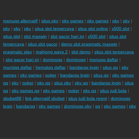
menuqq alternatif
|
situs pkv
|
pkv games
|
pkv games
|
pkv
|
pkv
|
pkv
|
pkv
|
pkv
|
situs slot terpercaya
|
situs slot online
|
x500 slot
|
situs slot
|
slot maxwin
|
slot gacor hari ini
|
x500 slot
|
situs slot
terpercaya
|
situs slot gacor
|
demo slot pragmatic maxwin
|
pragmatic play
|
mahjong ways 2
|
slot demo
|
situs slot terpercaya
|
slot gacor hari ini
|
dominoqq
|
dominoqq
|
menuqq daftar
|
murniqq daftar
|
hematqq daftar
|
bandarqq login
|
situs qq
|
pkv
games
|
pkv games
|
poker
|
bandarqq login
|
situs qq
|
pkv games
qq
|
pkv
|
poker
|
pkv qq
|
situs pkv
|
pkv qq
|
bandarqq login
|
situs
qq
|
pkv games qq
|
pkv games
|
poker
|
pkv qq
|
situs judi bola
|
sbobet88
|
link alternatif sbobet
|
situs judi bola resmi
|
dominoqq
login
|
bandarqq
|
pkv games
|
dominoqq pkv
|
qq
|
pkv games
|
pkv