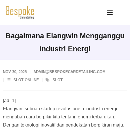
Skip
to
content
Bagaimana Elangwin Mengganggu
Industri Energi
NOV 30, 2025
ADMIN@BESPOKECARDETAILING.COM
SLOT ONLINE
SLOT
[ad_1]
Elangwin, sebuah startup revolusioner di industri energi,
mengubah cara berpikir kita tentang energi terbarukan.
Dengan teknologi inovatif dan pendekatan berpikiran maju,