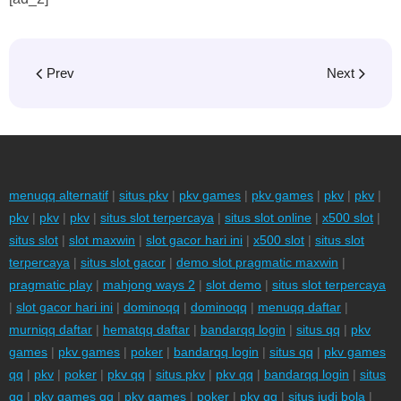
Prev
Next
menuqq alternatif
|
situs pkv
|
pkv games
|
pkv games
|
pkv
|
pkv
|
pkv
|
pkv
|
pkv
|
situs slot terpercaya
|
situs slot online
|
x500 slot
|
situs slot
|
slot maxwin
|
slot gacor hari ini
|
x500 slot
|
situs slot
terpercaya
|
situs slot gacor
|
demo slot pragmatic maxwin
|
pragmatic play
|
mahjong ways 2
|
slot demo
|
situs slot terpercaya
|
slot gacor hari ini
|
dominoqq
|
dominoqq
|
menuqq daftar
|
murniqq daftar
|
hematqq daftar
|
bandarqq login
|
situs qq
|
pkv
games
|
pkv games
|
poker
|
bandarqq login
|
situs qq
|
pkv games
qq
|
pkv
|
poker
|
pkv qq
|
situs pkv
|
pkv qq
|
bandarqq login
|
situs
qq
|
pkv games qq
|
pkv games
|
poker
|
pkv qq
|
situs judi bola
|