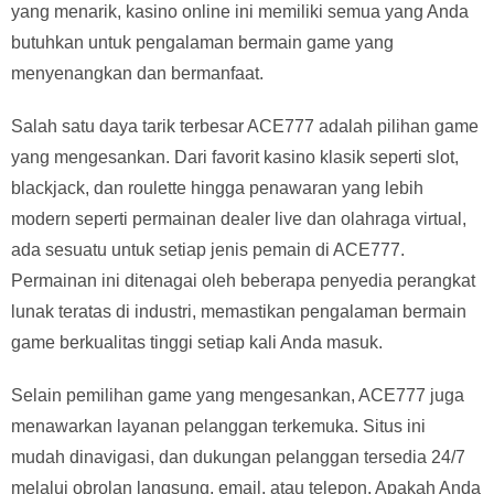
yang menarik, kasino online ini memiliki semua yang Anda
butuhkan untuk pengalaman bermain game yang
menyenangkan dan bermanfaat.
Salah satu daya tarik terbesar ACE777 adalah pilihan game
yang mengesankan. Dari favorit kasino klasik seperti slot,
blackjack, dan roulette hingga penawaran yang lebih
modern seperti permainan dealer live dan olahraga virtual,
ada sesuatu untuk setiap jenis pemain di ACE777.
Permainan ini ditenagai oleh beberapa penyedia perangkat
lunak teratas di industri, memastikan pengalaman bermain
game berkualitas tinggi setiap kali Anda masuk.
Selain pemilihan game yang mengesankan, ACE777 juga
menawarkan layanan pelanggan terkemuka. Situs ini
mudah dinavigasi, dan dukungan pelanggan tersedia 24/7
melalui obrolan langsung, email, atau telepon. Apakah Anda